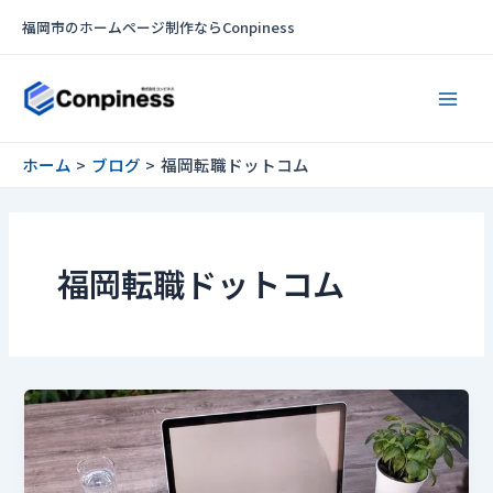
内
福岡市のホームページ制作ならConpiness
容
を
Main
ス
Men
キ
ッ
ホーム
ブログ
福岡転職ドットコム
プ
福岡転職ドットコム